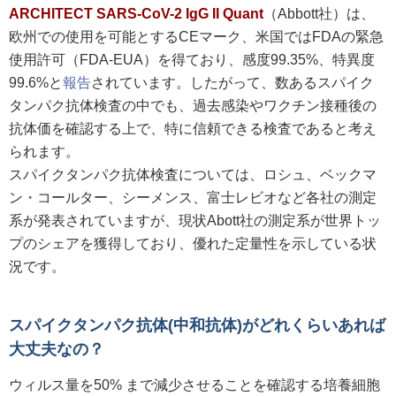
ARCHITECT SARS-CoV-2 IgG II Quant
（Abbott社）は、
欧州での使用を可能とするCEマーク、米国ではFDAの緊急
使用許可（FDA-EUA）を得ており、感度99.35%、特異度
99.6%と
報告
されています。したがって、数あるスパイク
タンパク抗体検査の中でも、過去感染やワクチン接種後の
抗体価を確認する上で、特に信頼できる検査であると考え
られます。
スパイクタンパク抗体検査については、ロシュ、ベックマ
ン・コールター、シーメンス、富士レビオなど各社の測定
系が発表されていますが、現状Abott社の測定系が世界トッ
プのシェアを獲得しており、優れた定量性を示している状
況です。
スパイクタンパク抗体(中和抗体)がどれくらいあれば
大丈夫なの？
ウィルス量を50% まで減少させることを確認する培養細胞