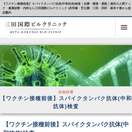
【ワクチン接種前後】スパイクタンパク抗体(中和抗体)検査｜自費・唾液・渡航｜港区の人間ドッ
ク・健康診断・内科なら三田国際ビルクリニック (赤羽橋・芝公園・三田・田町・麻布十番から徒
歩圏内
自由診療
【ワクチン接種前後】スパイクタンパク抗体(中和
抗体)検査
【ワクチン接種前後】スパイクタンパク抗体(中