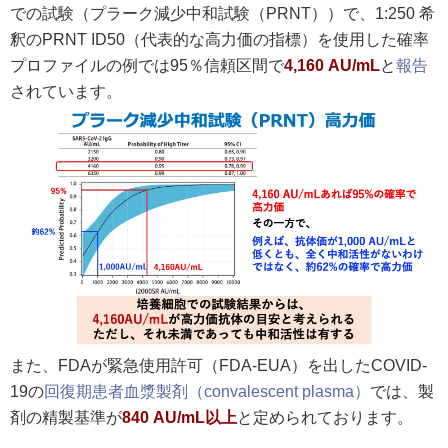
での試験（プラーク減少中和試験（PRNT））で、1:250 希
釈のPRNT ID50（代表的な高力価の指標）を使用した確率
プロファイルの例では95％信頼区間で
4,160 AU/mL
と
報告
されています。
また、FDAが緊急使用許可（FDA-EUA）を出したCOVID-
19の
回復期患者血漿製剤（convalescent plasma）
では、製
剤の精製基準が
840 AU/mL以上
と定められております。