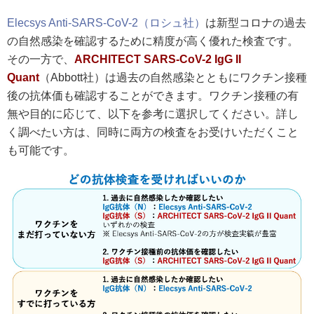
Elecsys Anti-SARS-CoV-2（ロシュ社）
は新型コロナの過去
の自然感染を確認するために精度が高く優れた検査です。
その一方で、
ARCHITECT SARS-CoV-2 IgG II
Quant
（Abbott社）は過去の自然感染とともにワクチン接種
後の抗体価も確認することができます。ワクチン接種の有
無や目的に応じて、以下を参考に選択してください。詳し
く調べたい方は、同時に両方の検査をお受けいただくこと
も可能です。