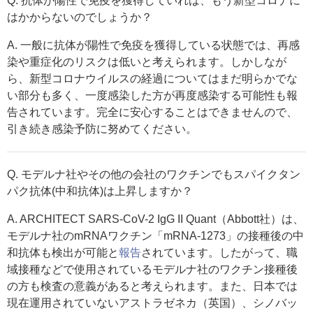
Q. 抗体が陽性で免疫を獲得していれば、もう新型コロナに
はかからないのでしょうか？
A. 一般に抗体が陽性で免疫を獲得している状態では、再感
染や重症化のリスクは低いと考えられます。しかしなが
ら、新型コロナウイルスの経過についてはまだ明らかでな
い部分も多く、一度感染した方が再度感染する可能性も報
告されています。完全に安心することはできませんので、
引き続き感染予防に努めてください。
Q. モデルナ社やその他の会社のワクチンでもスパイクタン
パク抗体(中和抗体)は上昇しますか？
A. ARCHITECT SARS-CoV-2 IgG II Quant（Abbott社）は、
モデルナ社のmRNAワクチン「mRNA-1273」の接種後の中
和抗体も検出が可能と
報告
されています。したがって、職
域接種などで使用されているモデルナ社のワクチン接種後
の方も検査の意義があると考えられます。また、日本では
現在運用されていないアストラゼネカ（英国）、シノバッ