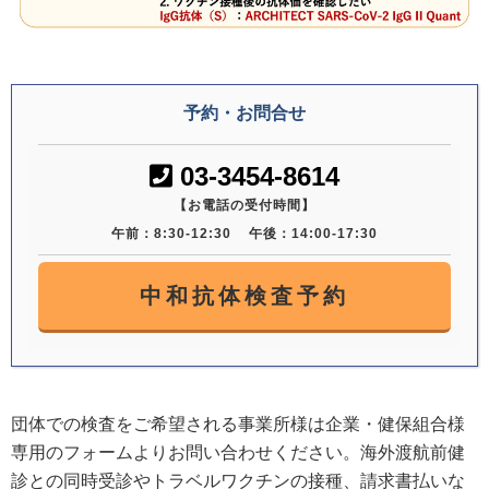
予約・お問合せ
03-3454-8614
【お電話の受付時間】
午前：8:30-12:30
午後：14:00-17:30
中和抗体検査予約
団体での検査をご希望される事業所様は企業・健保組合様
専用のフォームよりお問い合わせください。海外渡航前健
診との同時受診やトラベルワクチンの接種、請求書払いな