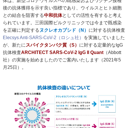
体は、新型コロナウイルスへの既感染およびワクチン接種
後の抗体獲得を示す良い指標であり、ウイルスとヒト細胞
との結合を阻害する
中和抗体
としての活性を有すると考え
られています。三田国際ビルクリニックでは今まで既感染
を正確に判定する
ヌクレオカプシド（N）
に対する抗体検査
Elecsys Anti-SARS-CoV-2（ロシュ社）
を実施していました
が、新たに
スパイクタンパク質（S）
に対する定量的なIgG
抗体検査
ARCHITECT SARS-CoV-2 IgG II Quant
（Abbott
社）の実施を始めましたのでご案内いたします（2021年5
月25日）。