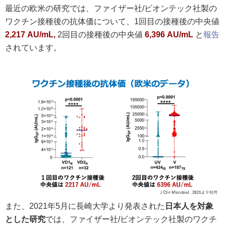
最近の欧米の研究では、ファイザー社/ビオンテック社製の
ワクチン接種後の抗体価について、1回目の接種後の中央値
2,217 AU/mL,
2回目の接種後の中央値
6,396 AU/mL
と
報告
されています。
また、2021年5月に長崎大学より発表された
日本人を対象
とした研究
では、ファイザー社/ビオンテック社製のワクチ