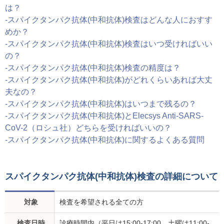
は？
-スパイクタンパク抗体(中和抗体)検査はどんな人におすす
めか？
-スパイクタンパク抗体(中和抗体)検査はいつ受ければいい
の？
-スパイクタンパク抗体(中和抗体)検査の精度は？
-スパイクタンパク抗体(中和抗体)がどれくらいあれば大丈
夫なの？
-スパイクタンパク抗体(中和抗体)はいつまで残るの？
-スパイクタンパク抗体(中和抗体)とElecsys Anti-SARS-
CoV-2（ロシュ社）どちらを受ければいいの？
-スパイクタンパク抗体(中和抗体)に関するよくある質問
スパイクタンパク抗体(中和抗体)検査の詳細について
対象
検査を希望される全ての方
検査日時
診療時間内（平日は15:00-17:00、土曜は11:00-