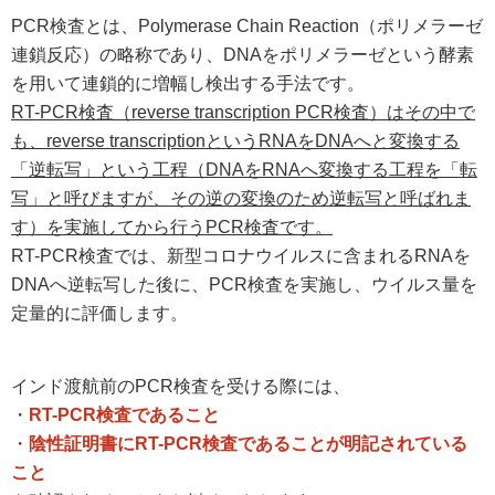
PCR検査とは、Polymerase Chain Reaction（ポリメラーゼ
連鎖反応）の略称であり、DNAをポリメラーゼという酵素
を用いて連鎖的に増幅し検出する手法です。
RT-PCR検査（reverse transcription PCR検査）はその中で
も、reverse transcriptionというRNAをDNAへと変換する
「逆転写」という工程（DNAをRNAへ変換する工程を「転
写」と呼びますが、その逆の変換のため逆転写と呼ばれま
す）を実施してから行うPCR検査です。
RT-PCR検査では、新型コロナウイルスに含まれるRNAを
DNAへ逆転写した後に、PCR検査を実施し、ウイルス量を
定量的に評価します。
インド渡航前のPCR検査を受ける際には、
・
RT-PCR検査であること
・
陰性証明書にRT-PCR検査であることが明記されている
こと