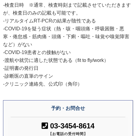
-検査日時 ※通常、検査時刻まで記載させていただきます
が、検査日のみの記載も可能です。
-リアルタイムRT-PCRの結果が陰性である
-COVID-19を疑う症状（熱・咳・咽頭痛・呼吸困難・悪
寒・倦怠感・筋肉痛・頭痛・下痢・嘔吐・味覚や嗅覚障害
など）がない
-COVID-19患者との接触がない
-渡航や就労に適した状態である（fit to fly/work）
-証明書の発行日
-診断医の直筆のサイン
-クリニック連絡先、公式印（角印）
予約・お問合せ
03-3454-8614
【お電話の受付時間】