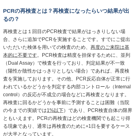
PCRの再検査とは？再検査になったらいつ結果が出
るの？
再検査とは１回目のPCR検査で結果がはっきりしない場
合、さらに追加でPCRを実施することです。すでにご提出
いただいた検体を用いての検査のため、
再度のご来院は基
本的に不要です
。PCR検査は精度を担保するために、並列
（Dual Assay）で検査を行っており、判定結果が不一致
（陽性か陰性かはっきりとしない場合）であれば、再度検
査を実施しております。その他、PCR反応自体が正常に行
われているかどうかを判定する内部コントロール（Internal
control）の反応が不成立の場合などに再検査となります。
再検査に回るかどうかを事前に予測することは困難（当院
の今までの実績では
1%以下
）であり、PCR検査自体の限界
ともいえます。PCRの再検査はどの検査機関でも起こり得
る現象であり、通常は再検査のために+1日を要するケース
が大半となっています。