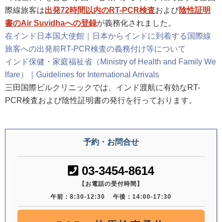
際線旅客は
出発72時間以内のRT-PCR検査
および
陰性証明
書のAir Suvidhaへの登録
が義務化されました。
在インド日本国大使館｜日本からインドに到着する国際線
旅客への出発前RT-PCR検査の義務付け等について
インド保健・家庭福祉省（Ministry of Health and Family We
lfare）｜Guidelines for International Arrivals
三田国際ビルクリニックでは、インド渡航に有効なRT-
PCR検査および陰性証明書の発行を行っております。
予約・お問合せ
03-3454-8614
【お電話の受付時間】
午前：8:30-12:30
午後：14:00-17:30