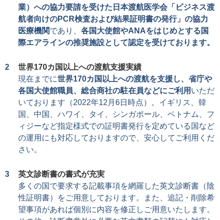
業）への協力要請を受けた日本渡航医学会「ビジネス渡
航者向けのPCR検査および結果証明書の発行」の協力
医療機関
であり、
各国大使館やANAをはじめとする国
際エアラインの推奨施設として認定を受けております。
世界170カ国以上への渡航支援実績
現在までに
世界170カ国以上への渡航を支援し、省庁や
各国大使館職員、総合商社の駐在員などにご利用
いただ
いております（2022年12月6日時点）。イギリス、韓
国、中国、ハワイ、タイ、シンガポール、ベトナム、フ
ィジーなど指定様式での証明書発行を定めている国など
の運用にも対応しておりますので、安心してご利用くだ
さい。
英文診断書の書式が充実
多くの国で要求する記載事項を網羅した英文診断書（陰
性証明書）をご用意しております。また、追記・削除希
望事項があれば個別に内容を修正しご用意いたします。