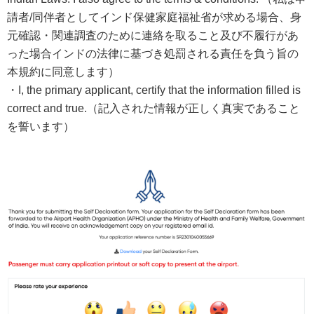
請者/同伴者としてインド保健家庭福祉省が求める場合、身
元確認・関連調査のために連絡を取ること及び不履行があ
った場合インドの法律に基づき処罰される責任を負う旨の
本規約に同意します）
・I, the primary applicant, certify that the information filled is
correct and true.（記入された情報が正しく真実であること
を誓います）