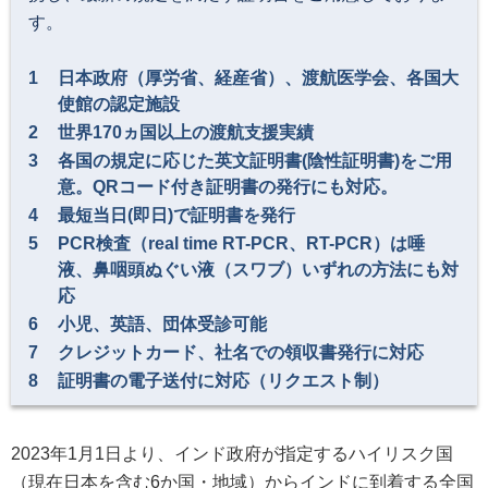
す。
日本政府（厚労省、経産省）、渡航医学会、各国大
使館の認定施設
世界170ヵ国以上の渡航支援実績
各国の規定に応じた英文証明書(陰性証明書)をご用
意。QRコード付き証明書の発行にも対応。
最短当日(即日)で証明書を発行
PCR検査（real time RT-PCR、RT-PCR）は唾
液、鼻咽頭ぬぐい液（スワブ）いずれの方法にも対
応
小児、英語、団体受診可能
クレジットカード、社名での領収書発行に対応
証明書の電子送付に対応（リクエスト制）
2023年1月1日より、インド政府が指定するハイリスク国
（現在日本を含む6か国・地域）からインドに到着する全国