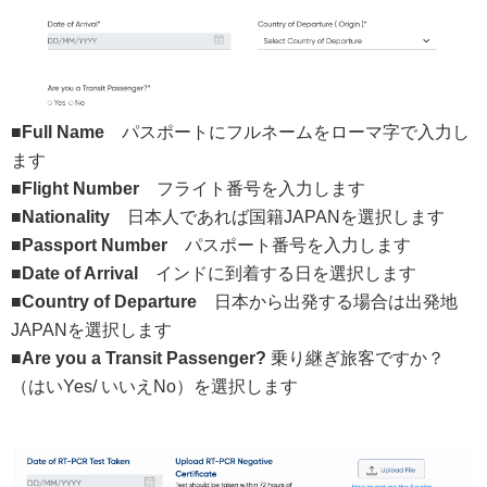
■Full Name
パスポートにフルネームをローマ字で入力し
ます
■Flight Number
フライト番号を入力します
■Nationality
日本人であれば国籍JAPANを選択します
■Passport Number
パスポート番号を入力します
■Date of Arrival
インドに到着する日を選択します
■Country of Departure
日本から出発する場合は出発地
JAPANを選択します
■Are you a Transit Passenger?
乗り継ぎ旅客ですか？
（はいYes/ いいえNo）を選択します