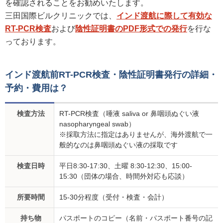
を確認されることをお勧めいたします。
三田国際ビルクリニックでは、
インド渡航に際して有効な
RT-PCR検査
および
陰性証明書のPDF形式での発行
を行な
っております。
インド渡航前RT-PCR検査・陰性証明書発行の詳細・
予約・費用は？
検査方法
RT-PCR検査（唾液 saliva or 鼻咽頭ぬぐい液
nasopharyngeal swab）
※採取方法に指定はありませんが、海外渡航で一
般的なのは鼻咽頭ぬぐい液の採取です
検査日時
平日8:30-17:30、土曜 8:30-12:30、15:00-
15:30（団体の場合、時間外対応も応談）
所要時間
15-30分程度（受付・検査・会計）
持ち物
パスポートのコピー（名前・パスポート番号の記